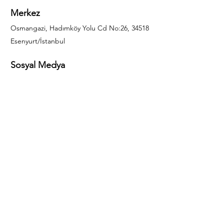
Merkez
Osmangazi, Hadımköy Yolu Cd No:26, 34518
Esenyurt/İstanbul
Sosyal Medya
444 85 25
info@gulal.com
Sorular
Teklif talepleri ve sorular için lütfen arayın:
0212 886 59 02
Facebook
Instagram
LinkedIn
Bize Ulaşın