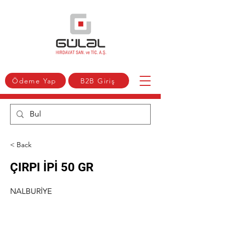
Ödeme Yap
B2B Giriş
< Back
ÇIRPI İPİ 50 GR
NALBURİYE