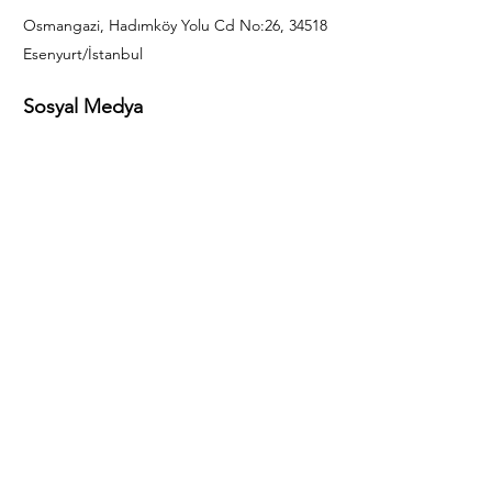
Osmangazi, Hadımköy Yolu Cd No:26, 34518
Esenyurt/İstanbul
Sosyal Medya
444 85 25
info@gulal.com
Sorular
Teklif talepleri ve sorular için lütfen arayın:
0212 886 59 02
Facebook
Instagram
LinkedIn
Bize Ulaşın