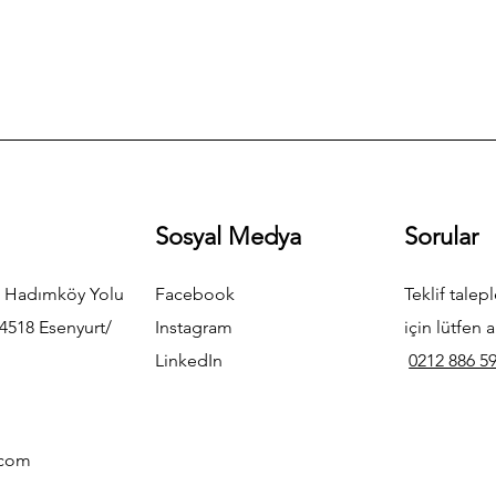
Sosyal Medya
Sorular
 Hadımköy Yolu
Facebook
Teklif talepl
4518 Esenyurt/
Instagram
için lütfen a
LinkedIn
0212 886 59
.com