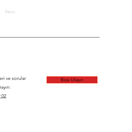
Next
eri ve sorular
Bize Ulaşın
rayın:
 02