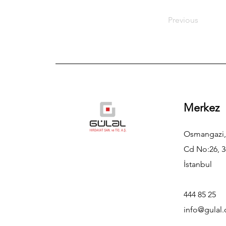
Previous
Merkez
Osmangazi,
Cd No:26, 3
İstanbul
444 85 25
info@gulal