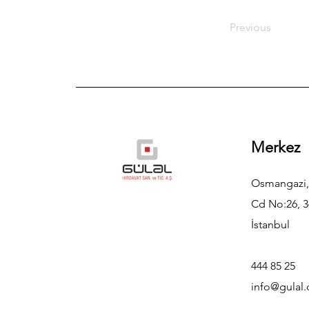
Previous
Merkez
Osmangazi,
Cd No:26, 3
İstanbul
444 85 25
info@gulal