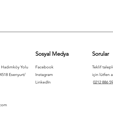
Sosyal Medya
Sorular
 Hadımköy Yolu
Facebook
Teklif talepl
4518 Esenyurt/
Instagram
için lütfen a
LinkedIn
0212 886 59
.com