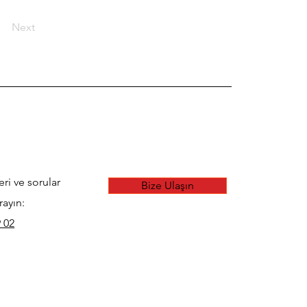
Next
eri ve sorular
Bize Ulaşın
rayın:
 02