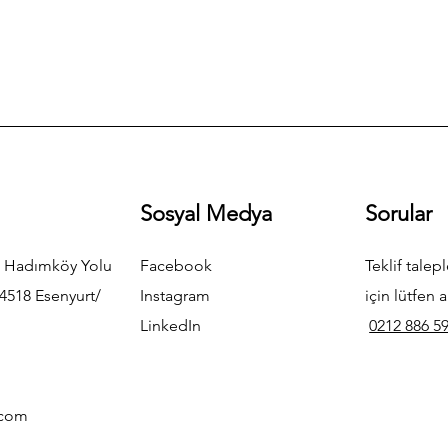
Sosyal Medya
Sorular
 Hadımköy Yolu
Facebook
Teklif talepl
4518 Esenyurt/
Instagram
için lütfen a
LinkedIn
0212 886 59
.com