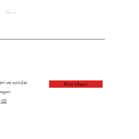
Next
eri ve sorular
Bize Ulaşın
rayın:
 02