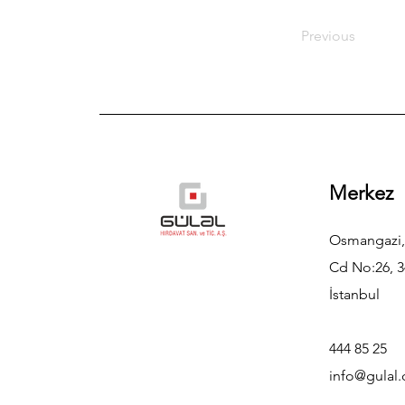
Previous
Merkez
Osmangazi,
Cd No:26, 3
İstanbul
444 85 25
info@gulal