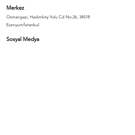
Merkez
Osmangazi, Hadımköy Yolu Cd No:26, 34518
Esenyurt/İstanbul
Sosyal Medya
444 85 25
info@gulal.com
Sorular
Teklif talepleri ve sorular için lütfen arayın:
0212 886 59 02
Facebook
Instagram
LinkedIn
Bize Ulaşın