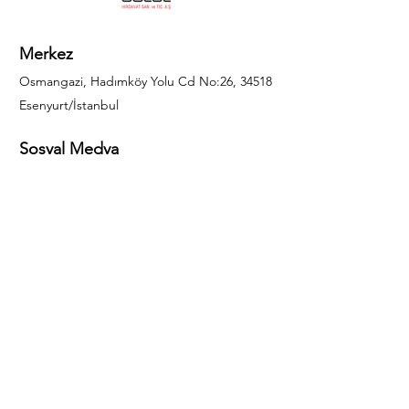
Merkez
Osmangazi, Hadımköy Yolu Cd No:26, 34518
Esenyurt/İstanbul
Sosyal Medya
444 85 25
info@gulal.com
Sorular
Teklif talepleri ve sorular için lütfen arayın:
0212 886 59 02
Facebook
Instagram
LinkedIn