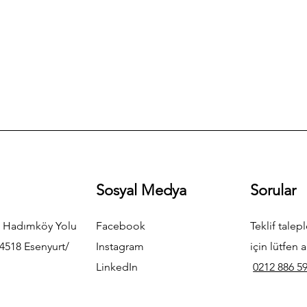
Sosyal Medya
Sorular
 Hadımköy Yolu
Facebook
Teklif talepl
4518 Esenyurt/
Instagram
için lütfen a
LinkedIn
0212 886 59