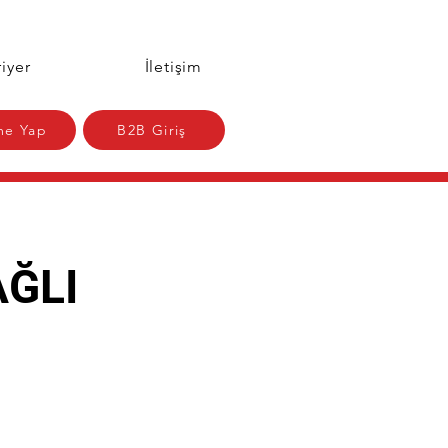
iyer
İletişim
e Yap
B2B Giriş
AĞLI