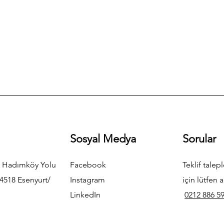
Sosyal Medya
Sorular
 Hadımköy Yolu
Facebook
Teklif talepl
4518 Esenyurt/
Instagram
için lütfen a
LinkedIn
0212 886 59