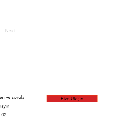
Next
eri ve sorular
Bize Ulaşın
rayın:
 02