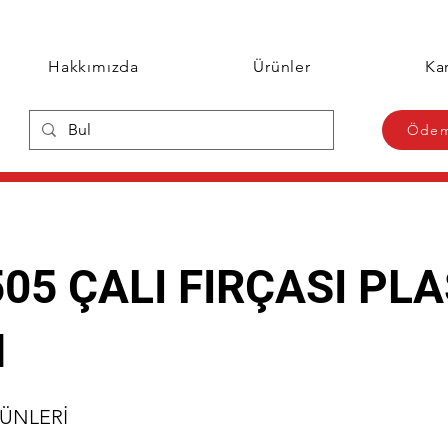
Hakkımızda
Ürünler
Kar
Ödem
505 ÇALI FIRÇASI PLA
M
RÜNLERİ