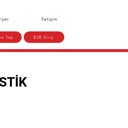
iyer
İletişim
e Yap
B2B Giriş
STİK