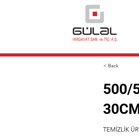
< Back
500/
30C
TEMİZLİK Ü