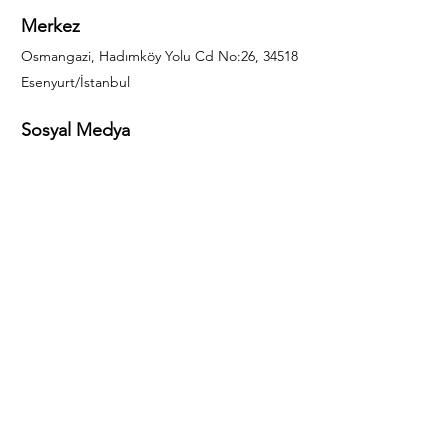
Merkez
Osmangazi, Hadımköy Yolu Cd No:26, 34518
Esenyurt/İstanbul
Sosyal Medya
444 85 25
info@gulal.com
Sorular
Teklif talepleri ve sorular için lütfen arayın:
0212 886 59 02
Facebook
Instagram
LinkedIn
Bize Ulaşın