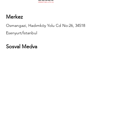
Merkez
Osmangazi, Hadımköy Yolu Cd No:26, 34518
Esenyurt/İstanbul
Sosyal Medya
444 85 25
info@gulal.com
Sorular
Teklif talepleri ve sorular için lütfen arayın:
0212 886 59 02
Facebook
Instagram
LinkedIn