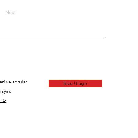
Next
eri ve sorular
Bize Ulaşın
rayın:
 02