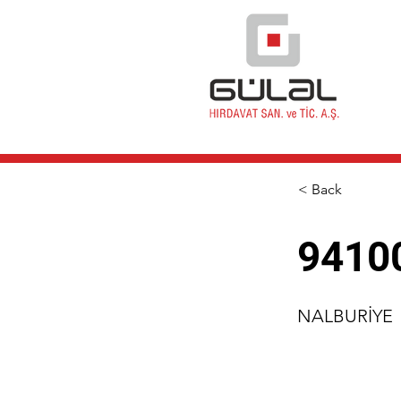
< Back
9410
NALBURİYE