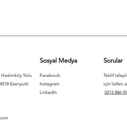
Sosyal Medya
Sorular
 Hadımköy Yolu
Facebook
Teklif talepl
4518 Esenyurt/
Instagram
için lütfen a
LinkedIn
0212 886 59
.com