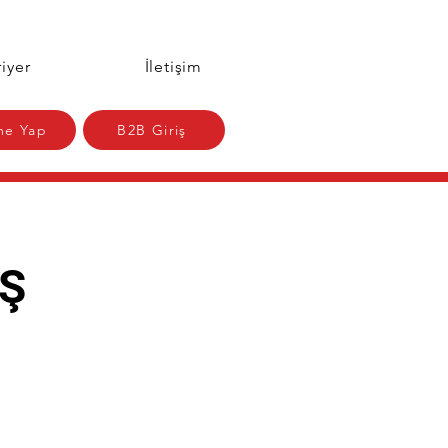
iyer
İletişim
e Yap
B2B Giriş
İŞ