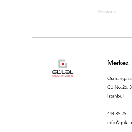
Previous
Merkez
Osmangazi,
Cd No:26, 3
İstanbul
444 85 25
info@gulal