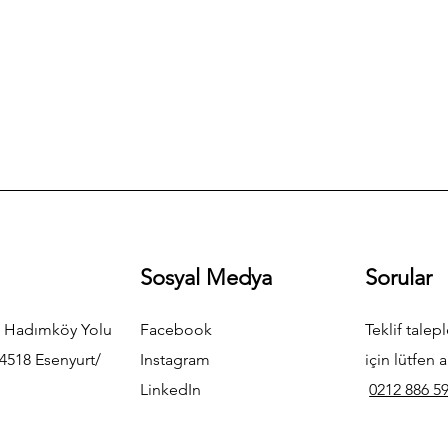
Sosyal Medya
Sorular
 Hadımköy Yolu
Facebook
Teklif talepl
4518 Esenyurt/
Instagram
için lütfen a
LinkedIn
0212 886 59