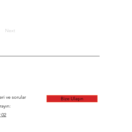
Next
eri ve sorular
Bize Ulaşın
rayın:
 02