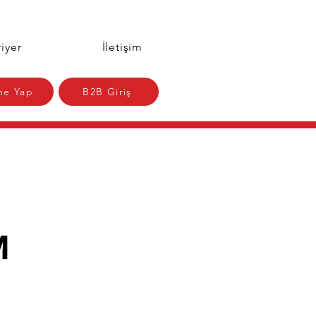
iyer
İletişim
e Yap
B2B Giriş
M