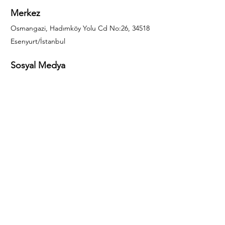
Merkez
Osmangazi, Hadımköy Yolu Cd No:26, 34518
Esenyurt/İstanbul
Sosyal Medya
444 85 25
info@gulal.com
Sorular
Teklif talepleri ve sorular için lütfen arayın:
0212 886 59 02
Facebook
Instagram
LinkedIn
Bize Ulaşın