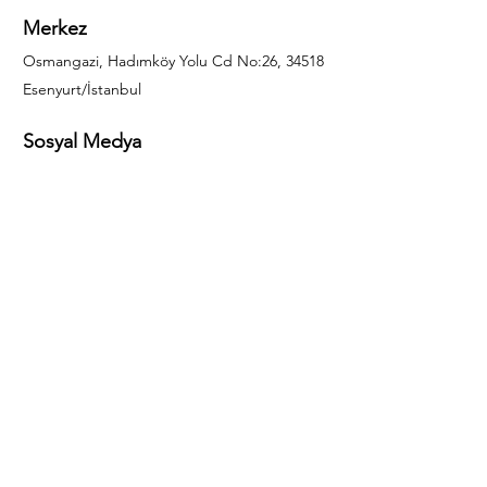
Merkez
Osmangazi, Hadımköy Yolu Cd No:26, 34518
Esenyurt/İstanbul
Sosyal Medya
444 85 25
info@gulal.com
Sorular
Teklif talepleri ve sorular için lütfen arayın:
0212 886 59 02
Facebook
Instagram
LinkedIn
Bize Ulaşın