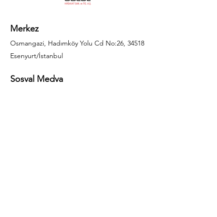
Merkez
Osmangazi, Hadımköy Yolu Cd No:26, 34518
Esenyurt/İstanbul
Sosyal Medya
444 85 25
info@gulal.com
Sorular
Teklif talepleri ve sorular için lütfen arayın:
0212 886 59 02
Facebook
Instagram
LinkedIn