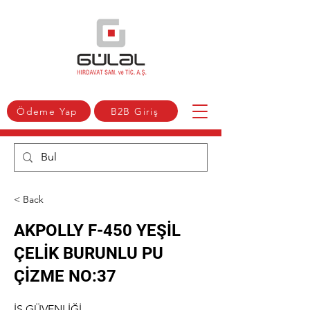
Ödeme Yap
B2B Giriş
< Back
AKPOLLY F-450 YEŞİL
ÇELİK BURUNLU PU
ÇİZME NO:37
İŞ GÜVENLİĞİ