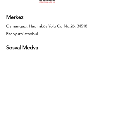
Merkez
Osmangazi, Hadımköy Yolu Cd No:26, 34518
Esenyurt/İstanbul
Sosyal Medya
444 85 25
info@gulal.com
Sorular
Teklif talepleri ve sorular için lütfen arayın:
0212 886 59 02
Facebook
Instagram
LinkedIn