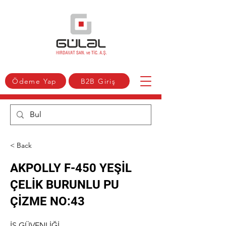
Ödeme Yap
B2B Giriş
< Back
AKPOLLY F-450 YEŞİL
ÇELİK BURUNLU PU
ÇİZME NO:43
İŞ GÜVENLİĞİ