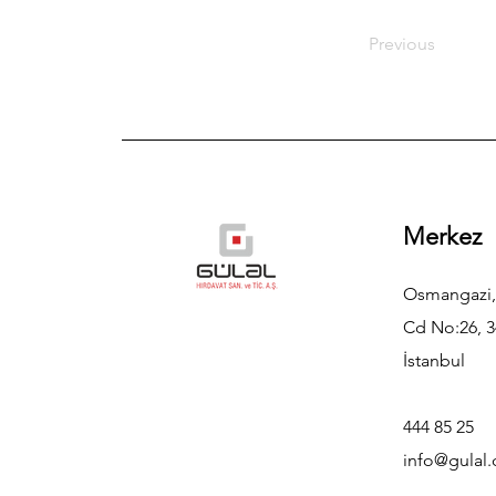
Previous
Merkez
Osmangazi,
Cd No:26, 3
İstanbul
444 85 25
info@gulal