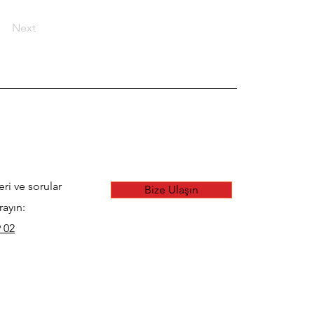
Next
eri ve sorular
Bize Ulaşın
rayın:
 02