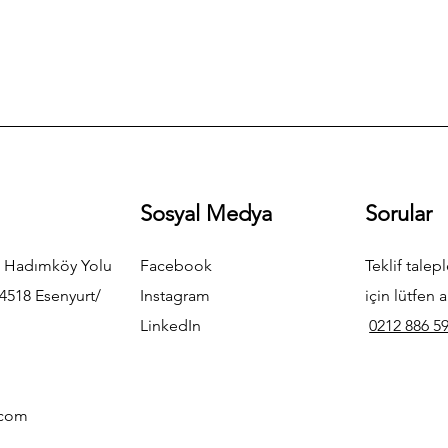
Sosyal Medya
Sorular
 Hadımköy Yolu
Facebook
Teklif talepl
4518 Esenyurt/
Instagram
için lütfen a
LinkedIn
0212 886 59
.com