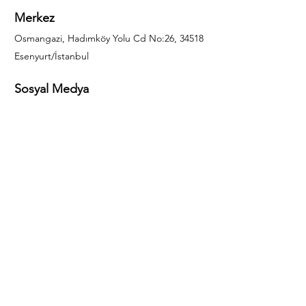
Merkez
Osmangazi, Hadımköy Yolu Cd No:26, 34518
Esenyurt/İstanbul
Sosyal Medya
444 85 25
info@gulal.com
Sorular
Teklif talepleri ve sorular için lütfen arayın:
0212 886 59 02
Facebook
Instagram
LinkedIn
Bize Ulaşın