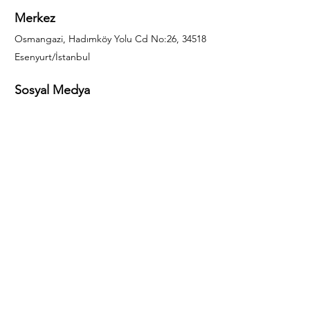
Merkez
Osmangazi, Hadımköy Yolu Cd No:26, 34518
Esenyurt/İstanbul
Sosyal Medya
444 85 25
info@gulal.com
Sorular
Teklif talepleri ve sorular için lütfen arayın:
0212 886 59 02
Facebook
Instagram
LinkedIn
Bize Ulaşın