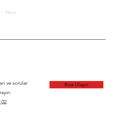
Next
eri ve sorular
Bize Ulaşın
rayın:
 02