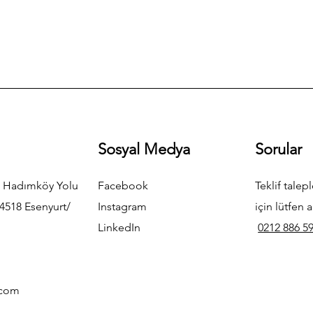
Sosyal Medya
Sorular
 Hadımköy Yolu
Facebook
Teklif talepl
4518 Esenyurt/
Instagram
için lütfen a
LinkedIn
0212 886 59
.com