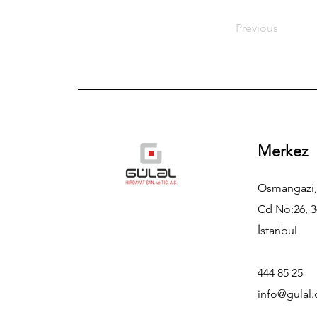
Previous
Merkez
Osmangazi,
Cd No:26, 3
İstanbul
444 85 25
info@gulal