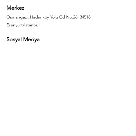
Merkez
Osmangazi, Hadımköy Yolu Cd No:26, 34518
Esenyurt/İstanbul
Sosyal Medya
444 85 25
info@gulal.com
Sorular
Teklif talepleri ve sorular için lütfen arayın:
0212 886 59 02
Facebook
Instagram
LinkedIn
Bize Ulaşın