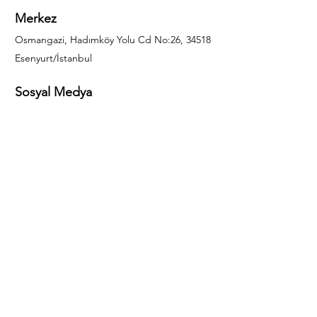
Merkez
Osmangazi, Hadımköy Yolu Cd No:26, 34518
Esenyurt/İstanbul
Sosyal Medya
444 85 25
info@gulal.com
Sorular
Teklif talepleri ve sorular için lütfen arayın:
0212 886 59 02
Facebook
Instagram
LinkedIn
Bize Ulaşın