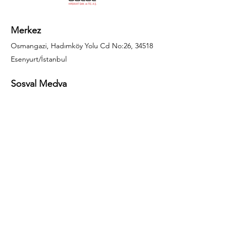
Merkez
Osmangazi, Hadımköy Yolu Cd No:26, 34518
Esenyurt/İstanbul
Sosyal Medya
444 85 25
info@gulal.com
Sorular
Teklif talepleri ve sorular için lütfen arayın:
0212 886 59 02
Facebook
Instagram
LinkedIn