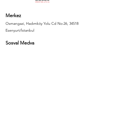
Merkez
Osmangazi, Hadımköy Yolu Cd No:26, 34518
Esenyurt/İstanbul
Sosyal Medya
444 85 25
info@gulal.com
Sorular
Teklif talepleri ve sorular için lütfen arayın:
0212 886 59 02
Facebook
Instagram
LinkedIn