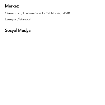
Merkez
Osmangazi, Hadımköy Yolu Cd No:26, 34518
Esenyurt/İstanbul
Sosyal Medya
444 85 25
info@gulal.com
Sorular
Teklif talepleri ve sorular için lütfen arayın:
0212 886 59 02
Facebook
Instagram
LinkedIn
Bize Ulaşın