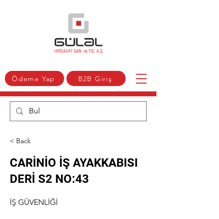
Ödeme Yap
B2B Giriş
< Back
CARİNİO İŞ AYAKKABISI
DERİ S2 NO:43
İŞ GÜVENLİĞİ