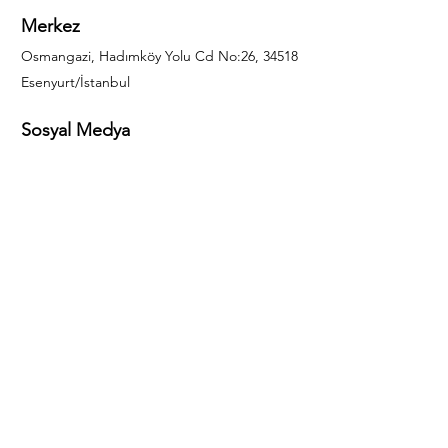
Merkez
Osmangazi, Hadımköy Yolu Cd No:26, 34518
Esenyurt/İstanbul
Sosyal Medya
444 85 25
info@gulal.com
Sorular
Teklif talepleri ve sorular için lütfen arayın:
0212 886 59 02
Facebook
Instagram
LinkedIn
Bize Ulaşın