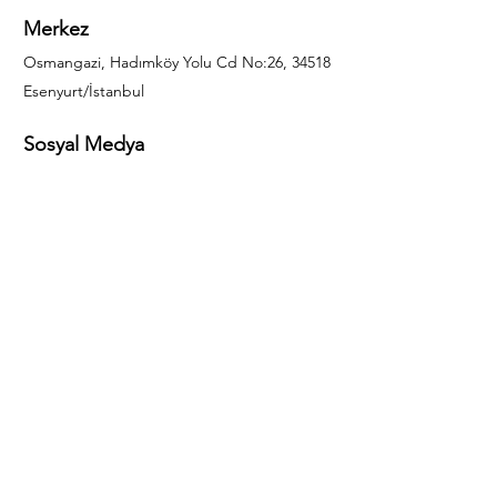
Merkez
Osmangazi, Hadımköy Yolu Cd No:26, 34518
Esenyurt/İstanbul
Sosyal Medya
444 85 25
info@gulal.com
Sorular
Teklif talepleri ve sorular için lütfen arayın:
0212 886 59 02
Facebook
Instagram
LinkedIn
Bize Ulaşın