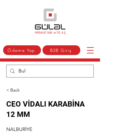
Ödeme Yap
B2B Giriş
< Back
CEO VİDALI KARABİNA
12 MM
NALBURİYE