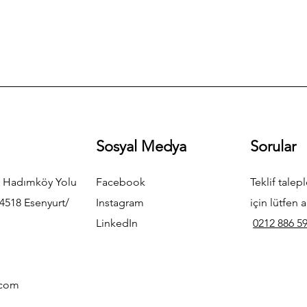
Sosyal Medya
Sorular
 Hadımköy Yolu
Facebook
Teklif talepl
4518 Esenyurt/
Instagram
için lütfen a
LinkedIn
0212 886 59
.com