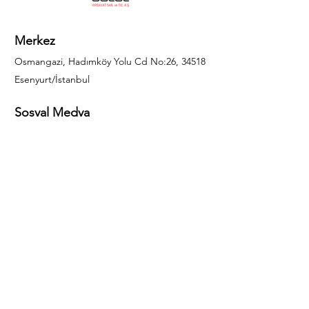
Merkez
Osmangazi, Hadımköy Yolu Cd No:26, 34518
Esenyurt/İstanbul
Sosyal Medya
444 85 25
info@gulal.com
Sorular
Teklif talepleri ve sorular için lütfen arayın:
0212 886 59 02
Facebook
Instagram
LinkedIn