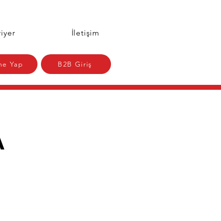
iyer
İletişim
e Yap
B2B Giriş
A