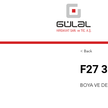
< Back
F27 3
BOYA VE D