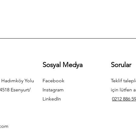
Sosyal Medya
Sorular
 Hadımköy Yolu
Facebook
Teklif talepl
4518 Esenyurt/
Instagram
için lütfen a
LinkedIn
0212 886 59
.com