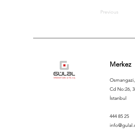
Previous
Merkez
Osmangazi,
Cd No:26, 3
İstanbul
444 85 25
info@gulal