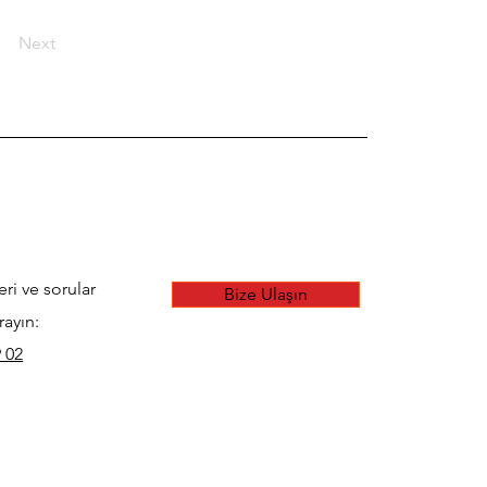
Next
eri ve sorular
Bize Ulaşın
rayın:
 02