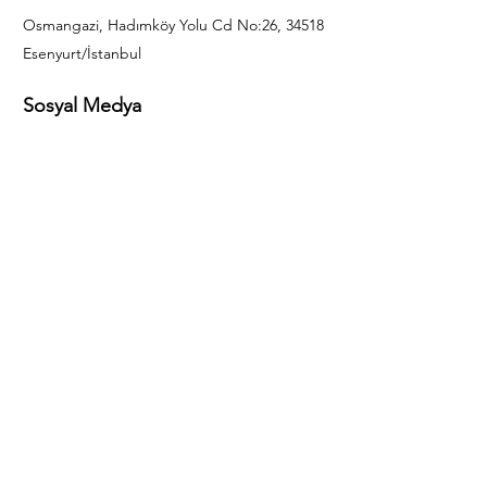
Osmangazi, Hadımköy Yolu Cd No:26, 34518
Esenyurt/İstanbul
Sosyal Medya
444 85 25
info@gulal.com
Sorular
Teklif talepleri ve sorular için lütfen arayın:
0212 886 59 02
Facebook
Instagram
LinkedIn
Bize Ulaşın