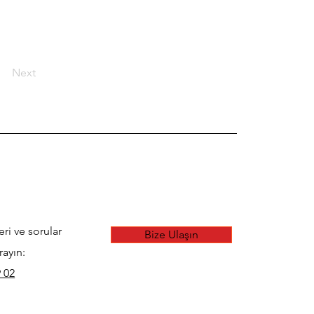
Next
eri ve sorular
Bize Ulaşın
rayın:
 02