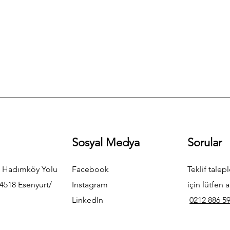
Sosyal Medya
Sorular
 Hadımköy Yolu
Facebook
Teklif talepl
4518 Esenyurt/
Instagram
için lütfen a
LinkedIn
0212 886 59