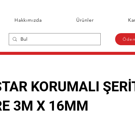
Hakkımızda
Ürünler
Kar
Ödem
STAR KORUMALI ŞERİ
E 3M X 16MM