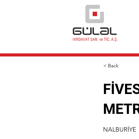
< Back
FİVE
METR
NALBURİYE