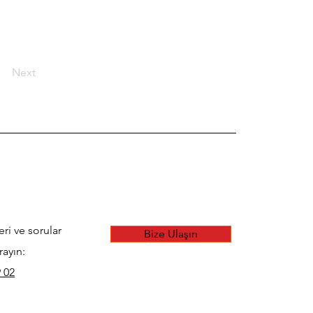
Next
eri ve sorular
Bize Ulaşın
rayın:
 02