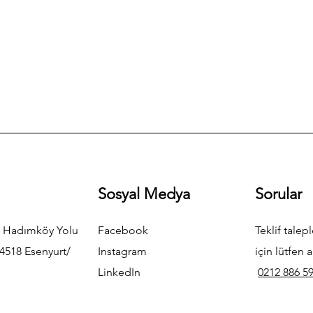
Sosyal Medya
Sorular
 Hadımköy Yolu
Facebook
Teklif talepl
4518 Esenyurt/
Instagram
için lütfen a
LinkedIn
0212 886 59