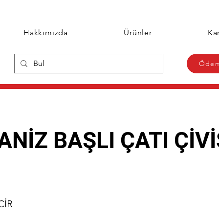
Hakkımızda
Ürünler
Kar
Ödem
NİZ BAŞLI ÇATI ÇİVİ
CİR