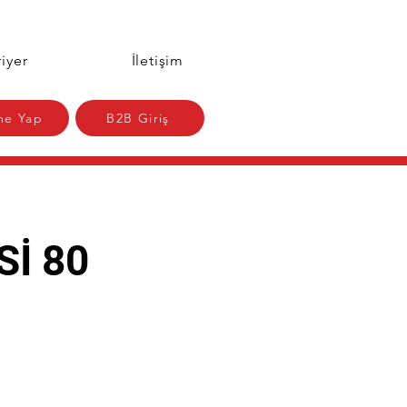
iyer
İletişim
e Yap
B2B Giriş
Sİ 80