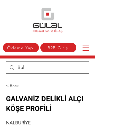
Ödeme Yap
B2B Giriş
< Back
GALVANİZ DELİKLİ ALÇI
KÖŞE PROFİLİ
NALBURİYE