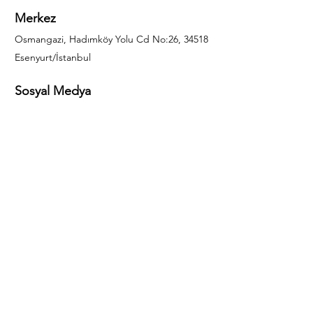
Merkez
Osmangazi, Hadımköy Yolu Cd No:26, 34518
Esenyurt/İstanbul
Sosyal Medya
444 85 25
info@gulal.com
Sorular
Teklif talepleri ve sorular için lütfen arayın:
0212 886 59 02
Facebook
Instagram
LinkedIn
Bize Ulaşın