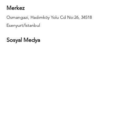
Merkez
Osmangazi, Hadımköy Yolu Cd No:26, 34518
Esenyurt/İstanbul
Sosyal Medya
444 85 25
info@gulal.com
Sorular
Teklif talepleri ve sorular için lütfen arayın:
0212 886 59 02
Facebook
Instagram
LinkedIn
Bize Ulaşın