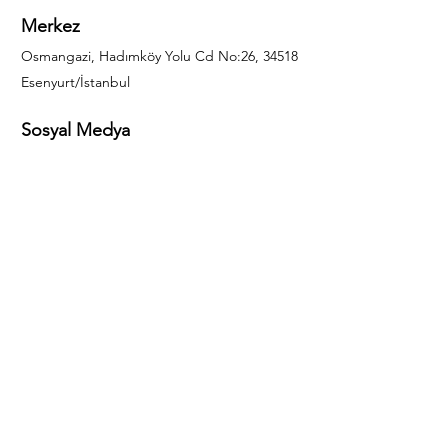
Merkez
Osmangazi, Hadımköy Yolu Cd No:26, 34518
Esenyurt/İstanbul
Sosyal Medya
444 85 25
info@gulal.com
Sorular
Teklif talepleri ve sorular için lütfen arayın:
0212 886 59 02
Facebook
Instagram
LinkedIn
Bize Ulaşın