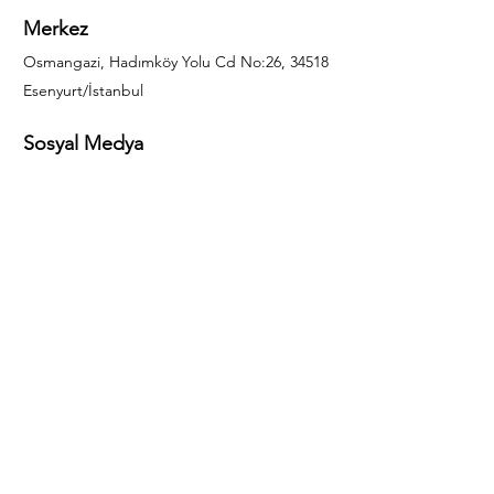
Merkez
Osmangazi, Hadımköy Yolu Cd No:26, 34518
Esenyurt/İstanbul
Sosyal Medya
444 85 25
info@gulal.com
Sorular
Teklif talepleri ve sorular için lütfen arayın:
0212 886 59 02
Facebook
Instagram
LinkedIn
Bize Ulaşın