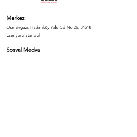
Merkez
Osmangazi, Hadımköy Yolu Cd No:26, 34518
Esenyurt/İstanbul
Sosyal Medya
444 85 25
info@gulal.com
Sorular
Teklif talepleri ve sorular için lütfen arayın:
0212 886 59 02
Facebook
Instagram
LinkedIn