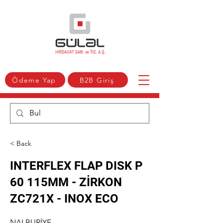
Ödeme Yap
B2B Giriş
< Back
INTERFLEX FLAP DISK P
60 115MM - ZİRKON
ZC721X - INOX ECO
NALBURİYE