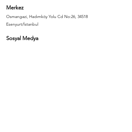
Merkez
Osmangazi, Hadımköy Yolu Cd No:26, 34518
Esenyurt/İstanbul
Sosyal Medya
444 85 25
info@gulal.com
Sorular
Teklif talepleri ve sorular için lütfen arayın:
0212 886 59 02
Facebook
Instagram
LinkedIn
Bize Ulaşın