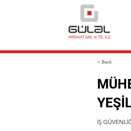
< Back
MÜHE
YEŞİ
İŞ GÜVENLİ