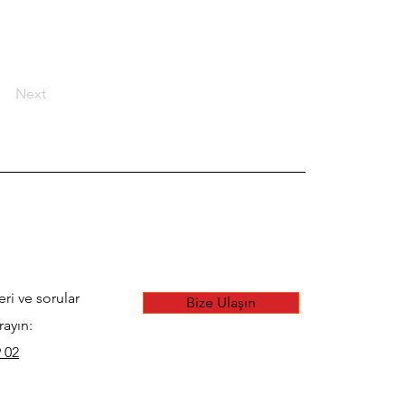
Next
eri ve sorular
Bize Ulaşın
rayın:
 02