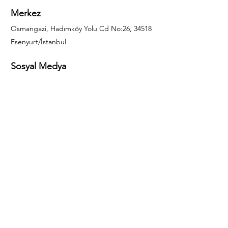
Merkez
Osmangazi, Hadımköy Yolu Cd No:26, 34518
Esenyurt/İstanbul
Sosyal Medya
444 85 25
info@gulal.com
Sorular
Teklif talepleri ve sorular için lütfen arayın:
0212 886 59 02
Facebook
Instagram
LinkedIn
Bize Ulaşın