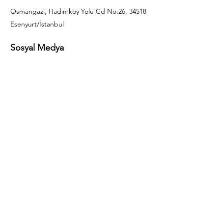
Osmangazi, Hadımköy Yolu Cd No:26, 34518
Esenyurt/İstanbul
Sosyal Medya
444 85 25
info@gulal.com
Sorular
Teklif talepleri ve sorular için lütfen arayın:
0212 886 59 02
Facebook
Instagram
LinkedIn
Bize Ulaşın