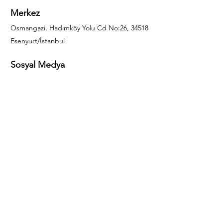
Merkez
Osmangazi, Hadımköy Yolu Cd No:26, 34518
Esenyurt/İstanbul
Sosyal Medya
444 85 25
info@gulal.com
Sorular
Teklif talepleri ve sorular için lütfen arayın:
0212 886 59 02
Facebook
Instagram
LinkedIn
Bize Ulaşın