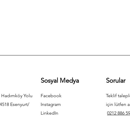
Sosyal Medya
Sorular
 Hadımköy Yolu
Facebook
Teklif talepl
4518 Esenyurt/
Instagram
için lütfen a
LinkedIn
0212 886 59