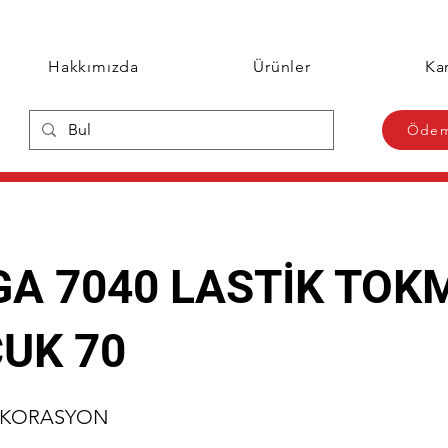
Hakkımızda
Ürünler
Kar
Ödem
A 7040 LASTİK TOK
UK 70
EKORASYON