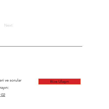
Next
eri ve sorular
Bize Ulaşın
rayın:
 02