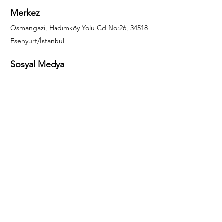
Merkez
Osmangazi, Hadımköy Yolu Cd No:26, 34518
Esenyurt/İstanbul
Sosyal Medya
444 85 25
info@gulal.com
Sorular
Teklif talepleri ve sorular için lütfen arayın:
0212 886 59 02
Facebook
Instagram
LinkedIn
Bize Ulaşın