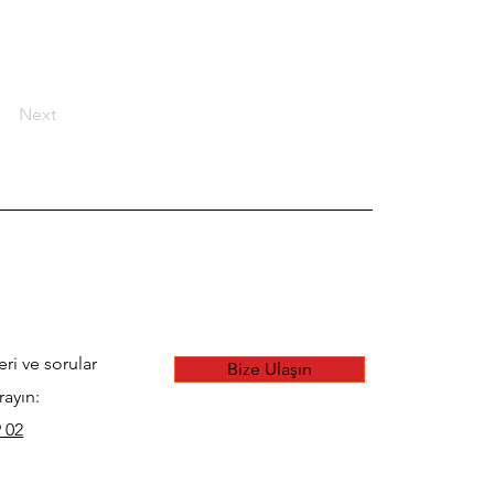
Next
eri ve sorular
Bize Ulaşın
rayın:
 02