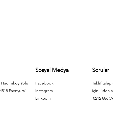
Sosyal Medya
Sorular
 Hadımköy Yolu
Facebook
Teklif talepl
4518 Esenyurt/
Instagram
için lütfen a
LinkedIn
0212 886 59