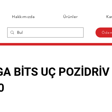
Hakkımızda
Ürünler
Kar
Ödem
A BİTS UÇ POZİDRİV
0