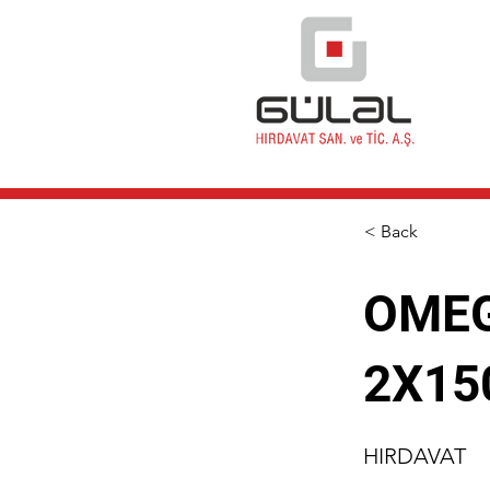
< Back
OMEG
2X15
HIRDAVAT