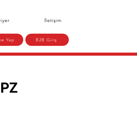
iyer
İletişim
e Yap
B2B Giriş
 PZ