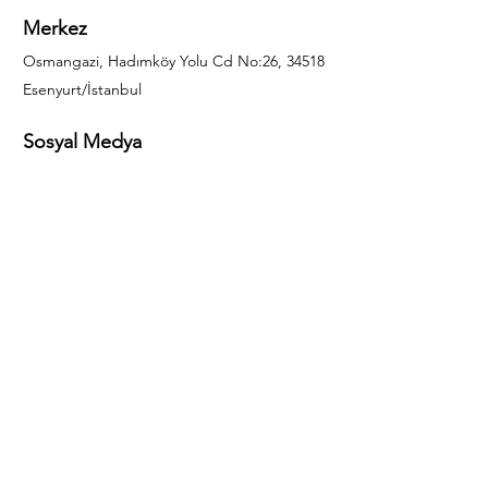
Merkez
Osmangazi, Hadımköy Yolu Cd No:26, 34518
Esenyurt/İstanbul
Sosyal Medya
444 85 25
info@gulal.com
Sorular
Teklif talepleri ve sorular için lütfen arayın:
0212 886 59 02
Facebook
Instagram
LinkedIn
Bize Ulaşın