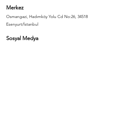
Merkez
Osmangazi, Hadımköy Yolu Cd No:26, 34518
Esenyurt/İstanbul
Sosyal Medya
444 85 25
info@gulal.com
Sorular
Teklif talepleri ve sorular için lütfen arayın:
0212 886 59 02
Facebook
Instagram
LinkedIn
Bize Ulaşın